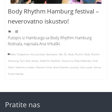
Body Rhythm Hamburg festival –
neverovatno iskustvo!
|
Putopis iz Hamburga sa Body Rhythm Hamburg
festivala, napisala Ana Vrbaški.
Aleks Ostapenko
,
Ana Ljombart
,
Barbatuks
,
Ben Šic
,
Body Rhythm
,
Body Rhythm
Hamburg
,
Čarls Rasl
,
Danas
,
Detlef fon Boetiher
,
Dopisnica
,
Džep Melendez
,
Ester
Ditem
,
Federika Loredan
,
Klemens Kinet
,
Maral Martens
,
putopis
,
Sara Lazaki
,
Stomp
,
Tuoak Mantija
Pratite nas