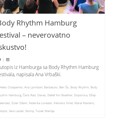
Body Rhythm Hamburg
festival – neverovatno
iskustvo!
|
utopis iz Hamburga sa Body Rhythm Hamburg
estivala, napisala Ana Vrbaški.
Aleks Ostapenko
,
Ana Ljombart
,
Barbatuks
,
Ben Šic
,
Body Rhythm
,
Body
hythm Hamburg
,
Čarls Rasl
,
Danas
,
Detlef fon Boetiher
,
Dopisnica
,
Džep
elendez
,
Ester Ditem
,
Federika Loredan
,
Klemens Kinet
,
Maral Martens
,
topis
,
Sara Lazaki
,
Stomp
,
Tuoak Mantija