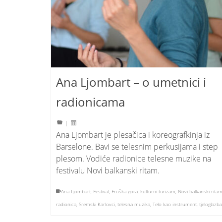
Ana Ljombart – o umetnici i
radionicama
|
Ana Ljombart je plesačica i koreografkinja iz
Barselone. Bavi se telesnim perkusijama i step
plesom. Vodiće radionice telesne muzike na
festivalu Novi balkanski ritam.
Ana Ljombart
,
Festival
,
Fruška gora
,
kulturni turizam
,
Novi balkanski rita
radionica
,
Sremski Karlovci
,
telesna muzika
,
Telo kao instrument
,
tjeloglazba