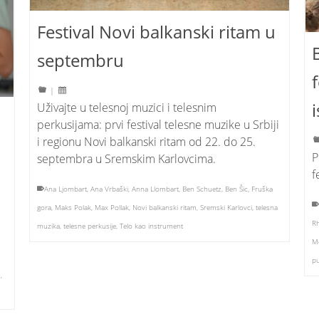
Festival Novi balkanski ritam u
septembru
|
Uživajte u telesnoj muzici i telesnim
perkusijama: prvi festival telesne muzike u Srbiji
i regionu Novi balkanski ritam od 22. do 25.
P
septembra u Sremskim Karlovcima.
f
Ana Ljombart
,
Ana Vrbaški
,
Anna Llombart
,
Ben Schuetz
,
Ben Šic
,
Fruška
gora
,
Maks Polak
,
Max Pollak
,
Novi balkanski ritam
,
Sremski Karlovci
,
telesna
R
muzika
,
telesne perkusije
,
Telo kao instrument
M
pu
m
,