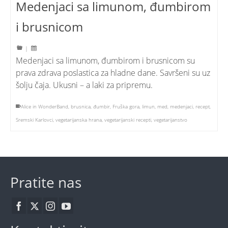
Medenjaci sa limunom, đumbirom
i brusnicom
|
Medenjaci sa limunom, đumbirom i brusnicom su
prava zdrava poslastica za hladne dane. Savršeni su uz
šolju čaja. Ukusni – a laki za pripremu.
Alice in WonderBand
,
brusnica
,
đumbir
,
Fruška gora
,
limun
,
med
,
medenjaci
,
recept
,
Sremski Karlovci
,
vegetarijanska hrana
,
vegetarijanski recepti
,
vegetarijanstvo
Pratite nas