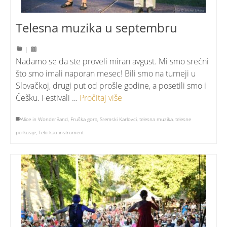
Telesna muzika u septembru
|
Nadamo se da ste proveli miran avgust. Mi smo srećni
što smo imali naporan mesec! Bili smo na turneji u
Slovačkoj, drugi put od prošle godine, a posetili smo i
Češku. Festivali …
Pročitaj više
Alice in WonderBand
,
Fruška gora
,
Sremski Karlovci
,
telesna muzika
,
telesne
perkusije
,
Telo kao instrument