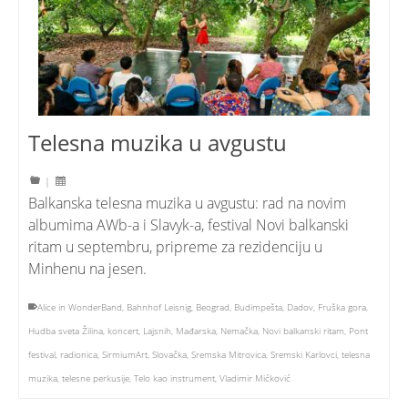
Telesna muzika u avgustu
|
Balkanska telesna muzika u avgustu: rad na novim
albumima AWb-a i Slavyk-a, festival Novi balkanski
ritam u septembru, pripreme za rezidenciju u
Minhenu na jesen.
Alice in WonderBand
,
Bahnhof Leisnig
,
Beograd
,
Budimpešta
,
Dadov
,
Fruška gora
,
Hudba sveta Žilina
,
koncert
,
Lajsnih
,
Mađarska
,
Nemačka
,
Novi balkanski ritam
,
Pont
festival
,
radionica
,
SirmiumArt
,
Slovačka
,
Sremska Mitrovica
,
Sremski Karlovci
,
telesna
muzika
,
telesne perkusije
,
Telo kao instrument
,
Vladimir Mićković