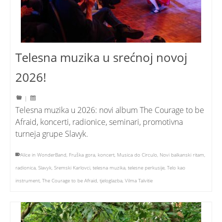
Telesna muzika u srećnoj novoj
2026!
|
Telesna muzika u 2026: novi album The Courage to be
Afraid, koncerti, radionice, seminari, promotivna
turneja grupe Slavyk.
Alice in WonderBand
,
Fruška gora
,
koncert
,
Musica do Circulo
,
Novi balkanski ritam
,
radionica
,
Slavyk
,
Sremski Karlovci
,
telesna muzika
,
telesne perkusije
,
Telo kao
instrument
,
The Courage to be Afraid
,
tjeloglazba
,
Vilma Talvitie