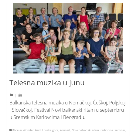
Telesna muzika u junu
|
Balkanska telesna muzika u Nemačkoj, Češkoj, Poljskoj
i Slovačkoj. Festival Novi balkanski ritam u septembru
u Sremskim Karlovcima i Beogradu.
Alice in WonderBand
,
Fruška gora
,
koncert
,
Novi balkanski ritam
,
radionica
,
seminar
,