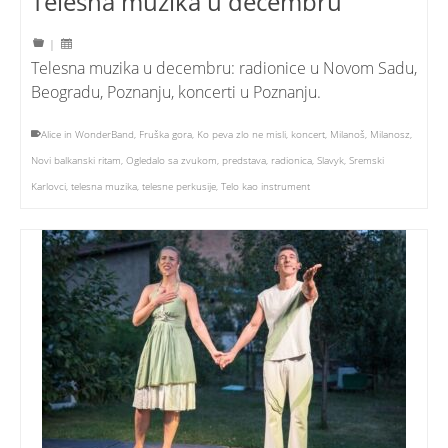
Telesna muzika u decembru
|
Telesna muzika u decembru: radionice u Novom Sadu,
Beogradu, Poznanju, koncerti u Poznanju.
Alice in WonderBand
,
Fruška gora
,
Ko peva zlo ne misli
,
koncert
,
Milanoš
,
Milanosz
,
Novi balkanski ritam
,
Ogledalo sa zvukom
,
predstava
,
radionica
,
Slavyk
,
Sremski
Karlovci
,
telesna muzika
,
telesne perkusije
,
Telo kao instrument