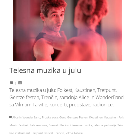
Telesna muzika u julu
|
Telesna muzika u julu: Folkest, Kaustinen, Trefpunt,
Gentze festen, Trenčin, saradnja Alice in WonderBand
sa Vilmom Talvitie, koncerti, predstave, radionice.
Alice in WonderBand
,
Fruška gora
,
Gent
,
Gentsee Festen
,
KAustinen
,
Kaustinen Folk
Music Festival
,
Rab sessions
,
Sremski Karlovci
,
telesna muzika
,
telesne perkusije
,
Telo
kao instrument
,
Trefpunt festival
,
Trenčin
,
Vilma Talvitie