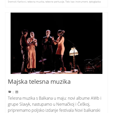
Sremski Karlovci
,
telesna muzika
,
telesne perkusije
,
Telo kao instrument
,
tjeloglazba
Majska telesna muzika
|
Telesna muzika s Balkana u maju: novi albume AWb i
grupe Slavyk, nastupamo u Nemačkoj i Češkoj,
pripremamo poljsko izdanje festivala Novi balkanski