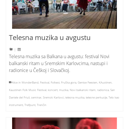
Telesna muzika u avgustu
|
Telesna muzika sa Balkana u avgustu: festival Novi
balkanski ritam u Sremskim Karlovcima, nastupi i
radionice u Češkoj i Slovačkoj.
Alice in WonderBand
,
Festival
,
Folkest
,
Fruška gora
,
Gentse Feesten
,
KAustinen
,
Kaustinen Folk Music Festival
,
koncert
,
muzika
,
Novi balkanski ritam
,
radionica
,
San
Daniele del Friuli
,
seminar
,
Sremski Karlovci
,
telesna muzika
,
telesne perkusije
,
Telo kao
instrument
,
Trefpunt
,
Trenčin