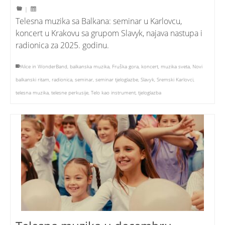
|
Telesna muzika sa Balkana: seminar u Karlovcu,
koncert u Krakovu sa grupom Slavyk, najava nastupa i
radionica za 2025. godinu.
Alice in WonderBand
,
balkanska muzika
,
Fruška gora
,
koncert
,
muzika sveta
,
Novi
balkanski ritam
,
radionica
,
seminar
,
seminar tjeloglazbe
,
Slavyk
,
Sremski Karlovci
,
telesna muzika
,
telesne perkusije
,
Telo kao instrument
,
tjeloglazba