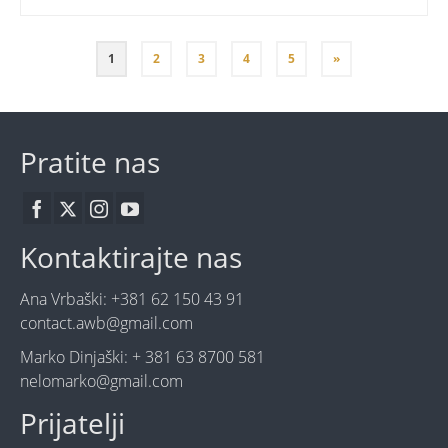
1
2
3
4
5
»
Pratite nas
Kontaktirajte nas
Ana Vrbaški: +381 62 150 43 91
contact.awb@gmail.com
Marko Dinjaški: + 381 63 8700 581
nelomarko@gmail.com
Prijatelji