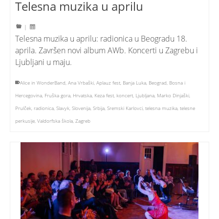
Telesna muzika u aprilu
|
Telesna muzika u aprilu: radionica u Beogradu 18.
aprila. Završen novi album AWb. Koncerti u Zagrebu i
Ljubljani u maju.
Alice in WonderBand
,
Ana Vrbaški
,
Aplauz fest
,
Banja Luka
,
Beograd
,
Bosna i
Hercegovina
,
Fruška gora
,
Hrvatska
,
Keza fest
,
koncert
,
Ljubljana
,
Marko Dinjaški
,
Prulček
,
radionica
,
Slavyk
,
Slovenija
,
Srbija
,
Sremski Karlovci
,
telesna muzika
,
telesne
perkusije
,
Valdorfska škola
,
Zagreb