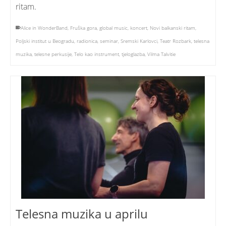
ritam.
Alice in WonderBand
,
Fruška gora
,
global music
,
koncert
,
Novi balkanski ritam
,
Poljski institut u Beogradu
,
radionica
,
seminar
,
Sremski Karlovci
,
Teatr Rozbark
,
telesna
muzika
,
telesne perkusije
,
Telo kao instrument
,
tjeloglazba
,
Vilma Talvitie
Telesna muzika u aprilu