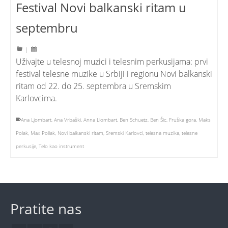
Festival Novi balkanski ritam u
septembru
|
Uživajte u telesnoj muzici i telesnim perkusijama: prvi
festival telesne muzike u Srbiji i regionu Novi balkanski
ritam od 22. do 25. septembra u Sremskim
Karlovcima.
Ana Ljombart
,
Ana Vrbaški
,
Anna Llombart
,
Ben Schuetz
,
Ben Šic
,
Fruška gora
,
Maks
Polak
,
Max Pollak
,
Novi balkanski ritam
,
Sremski Karlovci
,
telesna muzika
,
telesne
perkusije
,
Telo kao instrument
Pratite nas