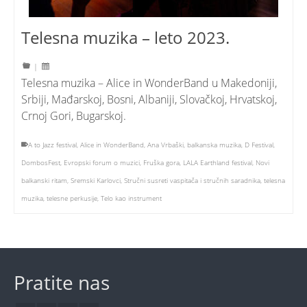
Telesna muzika – leto 2023.
|
Telesna muzika – Alice in WonderBand u Makedoniji,
Srbiji, Mađarskoj, Bosni, Albaniji, Slovačkoj, Hrvatskoj,
Crnoj Gori, Bugarskoj.
A to Jazz festival
,
Alice in WonderBand
,
Ana Vrbaški
,
balkanska muzika
,
D Festival
,
DombosFest
,
Evropski forum o muzici
,
Fruška gora
,
LALA Earthland festival
,
Novi
balkanski ritam
,
Sremski Karlovci
,
Stručni susreti vaspitača i stručnih saradnika
,
telesna
muzika
,
telesne perkusije
,
Telo kao instrument
Pratite nas