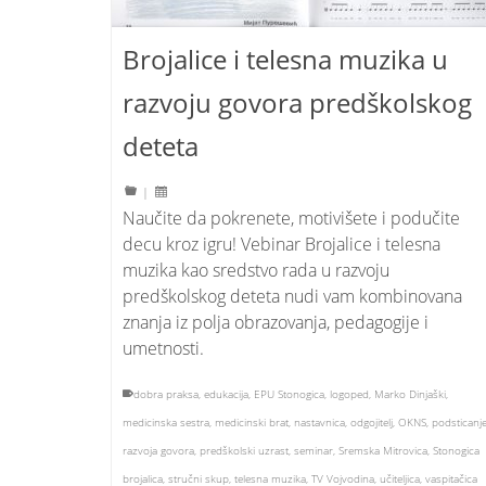
Brojalice i telesna muzika u
razvoju govora predškolskog
deteta
|
Naučite da pokrenete, motivišete i podučite
decu kroz igru! Vebinar Brojalice i telesna
muzika kao sredstvo rada u razvoju
predškolskog deteta nudi vam kombinovana
znanja iz polja obrazovanja, pedagogije i
umetnosti.
dobra praksa
,
edukacija
,
EPU Stonogica
,
logoped
,
Marko Dinjaški
,
medicinska sestra
,
medicinski brat
,
nastavnica
,
odgojitelj
,
OKNS
,
podsticanj
razvoja govora
,
predškolski uzrast
,
seminar
,
Sremska Mitrovica
,
Stonogica
brojalica
,
stručni skup
,
telesna muzika
,
TV Vojvodina
,
učiteljica
,
vaspitačica