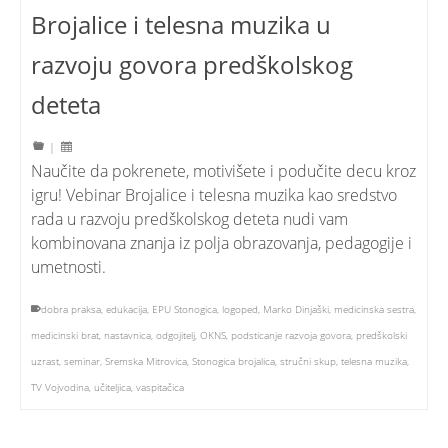
Brojalice i telesna muzika u
razvoju govora predškolskog
deteta
|
Naučite da pokrenete, motivišete i podučite decu kroz
igru! Vebinar Brojalice i telesna muzika kao sredstvo
rada u razvoju predškolskog deteta nudi vam
kombinovana znanja iz polja obrazovanja, pedagogije i
umetnosti.
dobra praksa
,
edukacija
,
EPU Stonogica
,
logoped
,
Marko Dinjaški
,
medicinska sestra
,
medicinski brat
,
nastavnica
,
odgojitelj
,
OKNS
,
podsticanje razvoja govora
,
predškolski
uzrast
,
seminar
,
Sremska Mitrovica
,
Stonogica brojalica
,
stručni skup
,
telesna muzika
,
TV Vojvodina
,
učiteljica
,
vaspitačica