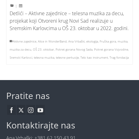
|
Detlići – Aktivne zajednice – telesna muzika za decu,
projekat koji Otvoreni krug Novi Sad realizuje u
Sremskim Karlovcima u OŠ 23. oktobar u 2022. godini.
Aktivne zajednice
,
Alice in WonderBand
,
Ana Vrbaški
,
ekologija
,
Fruška gora
,
muzika
,
muzika za decu
,
OŠ 23. oktobar
,
Pokret gorana Novog Sada
,
Pokret gorana Vojvodine
,
Sremski Karlovci
,
telesna muzika
,
telesne perkusije
,
Telo kao instrument
,
Trag fondacija
Pratite nas
Kontaktirajte nas
Ana Vrbaški: +381 62 150 43 91