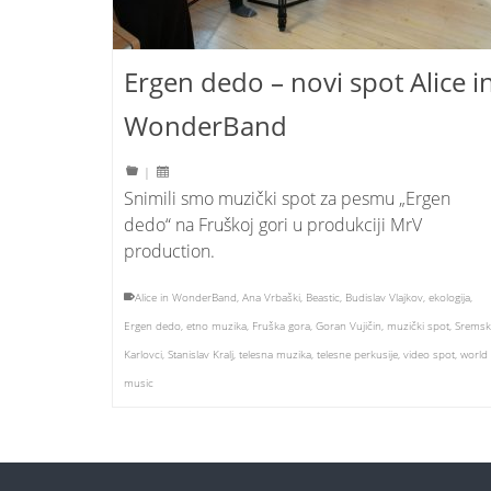
Ergen dedo – novi spot Alice i
WonderBand
|
Snimili smo muzički spot za pesmu „Ergen
dedo“ na Fruškoj gori u produkciji MrV
production.
Alice in WonderBand
,
Ana Vrbaški
,
Beastic
,
Budislav Vlajkov
,
ekologija
,
Ergen dedo
,
etno muzika
,
Fruška gora
,
Goran Vujičin
,
muzički spot
,
Sremsk
Karlovci
,
Stanislav Kralj
,
telesna muzika
,
telesne perkusije
,
video spot
,
world
music