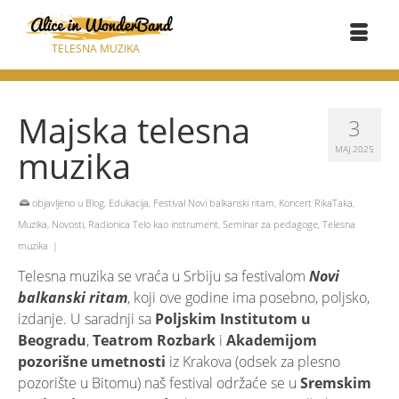
TELESNA MUZIKA
Majska telesna
3
muzika
МАЈ 2025
objavljeno u
Blog
,
Edukacija
,
Festival Novi balkanski ritam
,
Koncert RikaTaka
,
Muzika
,
Novosti
,
Radionica Telo kao instrument
,
Seminar za pedagoge
,
Telesna
muzika
|
Telesna muzika se vraća u Srbiju sa festivalom
Novi
balkanski ritam
, koji ove godine ima posebno, poljsko,
izdanje. U saradnji sa
Poljskim Institutom u
Beogradu
,
Teatrom Rozbark
i
Akademijom
pozorišne umetnosti
iz Krakova (odsek za plesno
pozorište u Bitomu) naš festival održaće se u
Sremskim