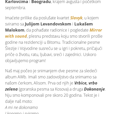
Karlovcima
i
Beogradu
, krajem avgusta i početkom
septembra.
Imaćete prilike da poslušate kvartet
Slavyk
, u kojem
sviramo sa
Julijom Levandovskom
i
Lukašem
Malokom
, da pohađate radionice i pogledate
Mirror
with sound
, plesnu predstavu koju smo stvorili prošle
godine na rezidenciji u Bitomu. Tradicionalne pesme
Šlezije i Vojvodine susreću se u igri i pokretu, pričajući
priče o životu, ratu, ljubavi, sreći i zajednici. Uskoro
objavljujemo program!
Naš maj počeo je snimanjem dve pesme za sledeći
album AWb. Imali smo zadovoljstvo da snimamo sa
našom ćerkom, Alisom. Prva od njih je
Vrbice, vrbo
zelena
(goranska pesma sa Kosova) a druga
Dokonanje
.
Nju smo komponovali pre skoro 20 godina. Tekst je i
dalje naš moto:
A mi ne dokonamo
I kopamo i sviramo