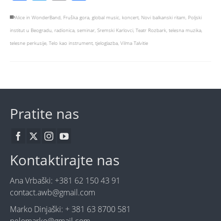
Alice in WonderBand
,
Fruška gora
,
global music
,
koncert
,
Novi balkanski ritam
,
Poljski
institut u Beogradu
,
radionica
,
seminar
,
Sremski Karlovci
,
Teatr Rozbark
,
telesna muzika
,
telesne perkusije
,
Telo kao instrument
,
tjeloglazba
,
Vilma Talvitie
Pratite nas
Kontaktirajte nas
Ana Vrbaški: +381 62 150 43 91
contact.awb@gmail.com
Marko Dinjaški: + 381 63 8700 581