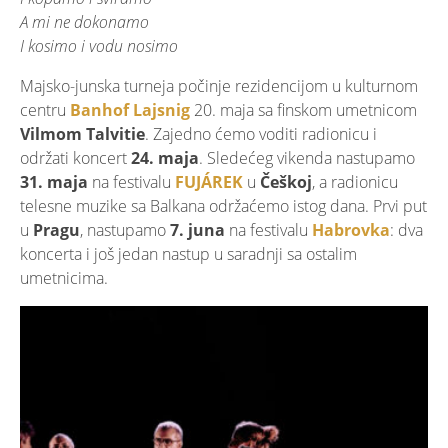
A mi ne dokonamo
I kosimo i vodu nosimo
Majsko-junska turneja počinje rezidencijom u kulturnom
centru
Banhof Lajsnig
20. maja sa finskom umetnicom
Vilmom Talvitie
. Zajedno ćemo voditi radionicu i
održati koncert
24. maja
. Sledećeg vikenda nastupamo
31. maja
na festivalu
FUJÁREK
u
Češkoj
, a radionicu
telesne muzike sa Balkana održaćemo istog dana. Prvi put
u
Pragu
, nastupamo
7. juna
na festivalu
Habrovka
: dva
koncerta i još jedan nastup u saradnji sa ostalim
umetnicima.