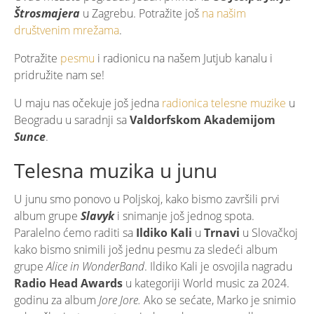
Štrosmajera
u Zagrebu. Potražite još
na našim
društvenim mrežama
.
Potražite
pesmu
i radionicu na našem Jutjub kanalu i
pridružite nam se!
U maju nas očekuje još jedna
radionica telesne muzike
u
Beogradu u saradnji sa
Valdorfskom Akademijom
Sunce
.
Telesna muzika u junu
U junu smo ponovo u Poljskoj, kako bismo završili prvi
album grupe
Slavyk
i snimanje još jednog spota.
Paralelno ćemo raditi sa
Ildiko Kali
u
Trnavi
u Slovačkoj
kako bismo snimili još jednu pesmu za sledeći album
grupe
Alice in WonderBand
. Ildiko Kali je osvojila nagradu
Radio Head Awards
u kategoriji World music za 2024.
godinu za album
Jore Jore.
Ako se sećate, Marko je snimio