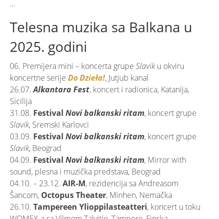
…
Telesna muzika sa Balkana u
2025. godini
06. Premijera mini – koncerta grupe
Slavik
u okviru
koncertne serije
Do Dzieła!
, Jutjub kanal
26.07.
Alkantara Fest
, koncert i radionica, Katanija,
Sicilija
31.08.
Festival
Novi balkanski ritam
, koncert grupe
Slavik
, Sremski Karlovci
03.09.
Festival
Novi balkanski ritam
, koncert grupe
Slavik
, Beograd
04.09.
Festival
Novi balkanski ritam
, Mirror with
sound, plesna i muzička predstava, Beograd
04.10. – 23.12.
AIR-M
, rezidencija sa Andreasom
Šancom,
Octopus Theater
, Minhen, Nemačka
26.10.
Tampereen Ylioppilasteatteri
, koncert u toku
WOMEX-a sa Vilmom Talvitie, Tampere, Finska