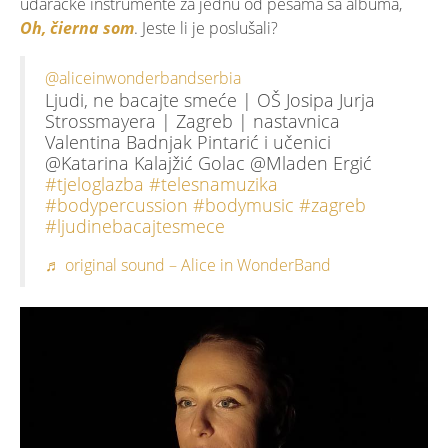
udaračke instrumente za jednu od pesama sa albuma,
Oh, čierna som
. Jeste li je poslušali?
@aliceinwonderbandserbia
Ljudi, ne bacajte smeće | OŠ Josipa Jurja
Strossmayera | Zagreb | nastavnica
Valentina Badnjak Pintarić i učenici
@Katarina Kalajžić Golac @Mladen Ergić
#tjeloglazba
#telesnamuzika
#bodypercussion
#bodymusic
#zagreb
#ljudinebacajtesmece
♬ original sound – Alice in WonderBand