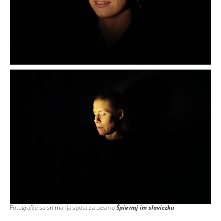
Fotografije sa snimanja spota za pesmu
Śpiewaj im slaviczku