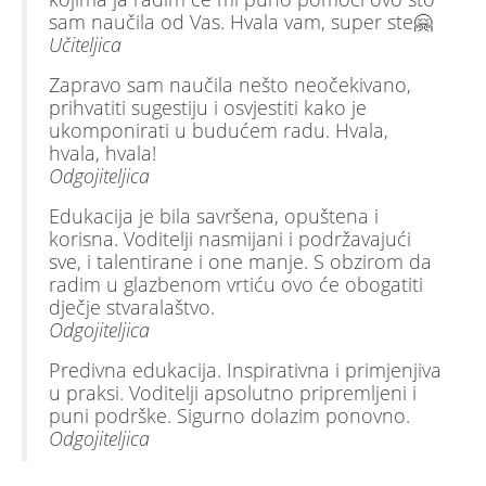
sam naučila od Vas. Hvala vam, super ste🤗
Učiteljica
Zapravo sam naučila nešto neočekivano,
prihvatiti sugestiju i osvjestiti kako je
ukomponirati u budućem radu. Hvala,
hvala, hvala!
Odgojiteljica
Edukacija je bila savršena, opuštena i
korisna. Voditelji nasmijani i podržavajući
sve, i talentirane i one manje. S obzirom da
radim u glazbenom vrtiću ovo će obogatiti
dječje stvaralaštvo.
Odgojiteljica
Predivna edukacija. Inspirativna i primjenjiva
u praksi. Voditelji apsolutno pripremljeni i
puni podrške. Sigurno dolazim ponovno.
Odgojiteljica