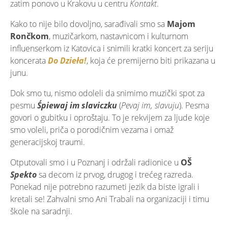
zatim ponovo u Krakovu u centru
Kontakt
.
Kako to nije bilo dovoljno, sarađivali smo sa
Majom
Rončkom
, muzičarkom, nastavnicom i kulturnom
influenserkom iz Katovica i snimili kratki koncert za seriju
koncerata
Do Dzieła!
, koja će premijerno biti prikazana u
junu.
Dok smo tu, nismo odoleli da snimimo muzički spot za
pesmu
Śpiewaj im slaviczku
(
Pevaj im, slavuju
). Pesma
govori o gubitku i oproštaju. To je rekvijem za ljude koje
smo voleli, priča o porodičnim vezama i omaž
generacijskoj traumi.
Otputovali smo i u Poznanj i održali radionice u
OŠ
Spekto
sa decom iz prvog, drugog i trećeg razreda.
Ponekad nije potrebno razumeti jezik da biste igrali i
kretali se! Zahvalni smo Ani Trabali na organizaciji i timu
škole na saradnji.