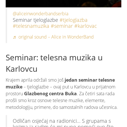
@aliceinwonderbandserbia
Seminar tjeloglazbe
#tjeloglazba
#telesnamuzika
#seminar
#karlovac
♬ original sound – Alice in WonderBand
Seminar: telesna muzika u
Karlovcu
Krajem aprila održali smo još
jedan seminar telesne
muzike
– tjeloglazbe – ovaj put u Karlovcu u prijatnom
prostoru
Glazbenog centra Buka
. Za četiri sata rada
prošli smo kroz osnove telesne muzike, elemente,
metodologiju, primere, do samostalnih radova učesnica.
Odličan osjećaj na radionici… S grupama s
kojima ja radim će mi puno pomoći ovo što