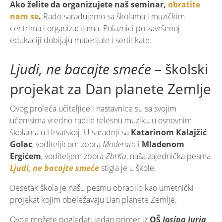
Ako želite da organizujete naš seminar,
obratite
nam se
.
Rado sarađujemo sa školama i muzičkim
centrima i organizacijama. Polaznici po završenoj
edukaciji dobijaju materijale i sertifikate.
Ljudi, ne bacajte smeće
– školski
projekat za Dan planete Zemlje
Ovog proleća učiteljice i nastavnice su sa svojim
učenisima vredno radile telesnu muziku u osnovnim
školama u Hrvatskoj. U saradnji sa
Katarinom Kalajžić
Golac
, voditeljicom zbora
Moderato
i
Mladenom
Ergićem
, voditeljem zbora
ZbrKu
, naša zajednička pesma
Ljudi, ne bacajte smeće
stigla je u škole.
Desetak škola je našu pesmu obradilo kao umetnički
projekat kojim obeležavaju Dan planete Zemlje.
Ovde možete pogledati jedan primer iz
OŠ
Josipa Jurja