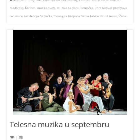
Mađarska
,
Minhen
,
muzika sveta
,
muzika za decu
,
Nemačka
,
Pont festival
,
predstava
,
radionica
,
rezidencija
,
Slovačka
,
Stonogica brojalica
,
Vilma Talvitie
,
world music
,
Žilina
Telesna muzika u septembru
|