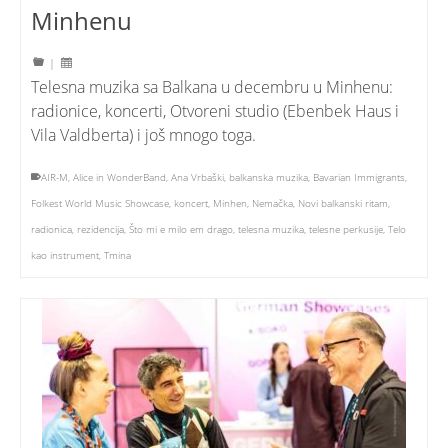
Minhenu
|
Telesna muzika sa Balkana u decembru u Minhenu:
radionice, koncerti, Otvoreni studio (Ebenbek Haus i
Vila Valdberta) i još mnogo toga.
AIR-M
,
Alice in WonderBand
,
Ana Vrbaški
,
balkanska muzika
,
Bavarian Immigrants
,
Folkest World Music Showcase
,
koncert
,
Minhen
,
Nemačka
,
Novi balkanski ritam
,
radionica
,
rezidencija
,
Što mi e milo em drago
,
telesna muzika
,
telesne perkusije
,
Telo
kao instrument
,
Tmina