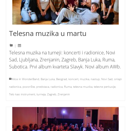
Telesna muzika u martu
|
Telesna muzika na turneji: koncerti i radionice, Novi
Sad, Ljubljana, Zrenjanin, Zagreb, Banja Luka, Ruma,
Subotica. Prvi album kvarteta Slavyk. Novi album AWb.
Alice in WonderBand
,
Banja Luka
,
Beograd
,
koncert
,
muzika
,
nastup
,
Novi Sad
,
onlajn
radionica
,
pozorište
,
predstava
,
radionica
,
Ruma
,
telesna muzika
,
telesne perkusije
,
Telo kao instrument
,
turneja
,
Zagreb
,
Zrenjanin