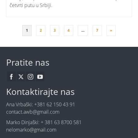
četvrti putu u Srbiji.
1
2
3
4
…
7
»
Pratite nas
Kontaktirajte nas
Ana Vrbaški: +381 62 150 43 91
contact.awb@gmail.com
Marko Dinjaški: + 381 63 8700 581
nelomarko@gmail.com