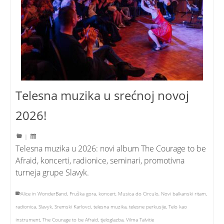
Telesna muzika u srećnoj novoj
2026!
|
Telesna muzika u 2026: novi album The Courage to be
Afraid, koncerti, radionice, seminari, promotivna
turneja grupe Slavyk.
Alice in WonderBand
,
Fruška gora
,
koncert
,
Musica do Circulo
,
Novi balkanski ritam
,
radionica
,
Slavyk
,
Sremski Karlovci
,
telesna muzika
,
telesne perkusije
,
Telo kao
instrument
,
The Courage to be Afraid
,
tjeloglazba
,
Vilma Talvitie