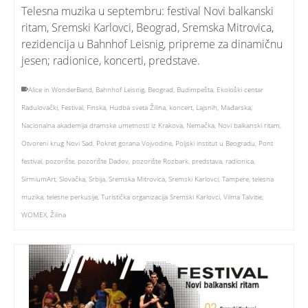
Telesna muzika u septembru: festival Novi balkanski
ritam, Sremski Karlovci, Beograd, Sremska Mitrovica,
rezidencija u Bahnhof Leisnig, pripreme za dinamičnu
jesen; radionice, koncerti, predstave.
Alice in WonderBand
,
Bahnhof Leisnig
,
Beograd
,
Budimpešta
,
Ekološki centar
Radulovački
,
Festival
,
Finska
,
Hudba sveta Žilina
,
koncert
,
Lajsnih
,
Mađarska
,
Nacionalna akademija dramske umetnosti iz Krakova
,
Nemačka
,
Novi balkanski ritam
,
Otvoreni krug Novi Sad
,
Pokret gorana Vojvodine
,
Poljski institut u Beogradu
,
Pont
festival
,
pozorište
,
pozorište Dadov
,
pozorište Rozbark
,
predstava
,
radionica
,
SirmiumArt
,
Slovačka
,
Srbija
,
Sremska Mitrovica
,
Sremski Karlovci
,
Tampere
,
telesna
muzika
,
telesne perkusije
,
Turistička organizacija Sremski Karlovci
,
Vilma Talvitie
,
WOMEX
,
Žilina