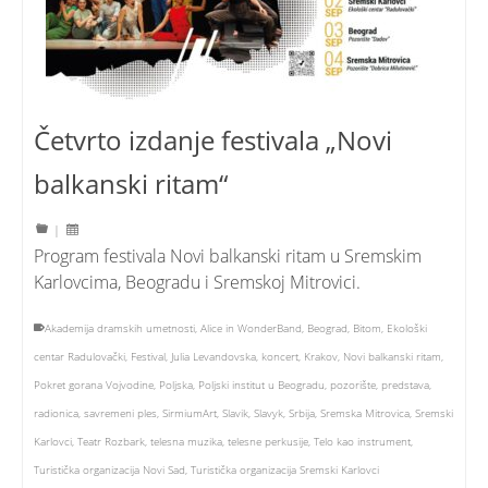
Četvrto izdanje festivala „Novi
balkanski ritam“
|
Program festivala Novi balkanski ritam u Sremskim
Karlovcima, Beogradu i Sremskoj Mitrovici.
Akademija dramskih umetnosti
,
Alice in WonderBand
,
Beograd
,
Bitom
,
Ekološki
centar Radulovački
,
Festival
,
Julia Levandovska
,
koncert
,
Krakov
,
Novi balkanski ritam
,
Pokret gorana Vojvodine
,
Poljska
,
Poljski institut u Beogradu
,
pozorište
,
predstava
,
radionica
,
savremeni ples
,
SirmiumArt
,
Slavik
,
Slavyk
,
Srbija
,
Sremska Mitrovica
,
Sremski
Karlovci
,
Teatr Rozbark
,
telesna muzika
,
telesne perkusije
,
Telo kao instrument
,
Turistička organizacija Novi Sad
,
Turistička organizacija Sremski Karlovci