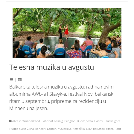
Telesna muzika u avgustu
|
Balkanska telesna muzika u avgustu: rad na novim
albumima AWb-a i Slavyk-a, festival Novi balkanski
ritam u septembru, pripreme za rezidenciju u
Minhenu na jesen.
Alice in WonderBand
,
Bahnhof Leisnig
,
Beograd
,
Budimpešta
,
Dadov
,
Fruška gora
,
Hudba sveta Žilina
,
koncert
,
Lajsnih
,
Mađarska
,
Nemačka
,
Novi balkanski ritam
,
Pont