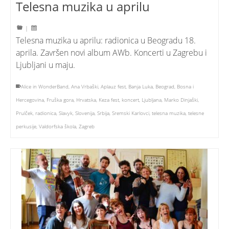
Telesna muzika u aprilu
|
Telesna muzika u aprilu: radionica u Beogradu 18.
aprila. Završen novi album AWb. Koncerti u Zagrebu i
Ljubljani u maju.
Alice in WonderBand
,
Ana Vrbaški
,
Aplauz fest
,
Banja Luka
,
Beograd
,
Bosna i
Hercegovina
,
Fruška gora
,
Hrvatska
,
Keza fest
,
koncert
,
Ljubljana
,
Marko Dinjaški
,
Prulček
,
radionica
,
Slavyk
,
Slovenija
,
Srbija
,
Sremski Karlovci
,
telesna muzika
,
telesne
perkusije
,
Valdorfska škola
,
Zagreb