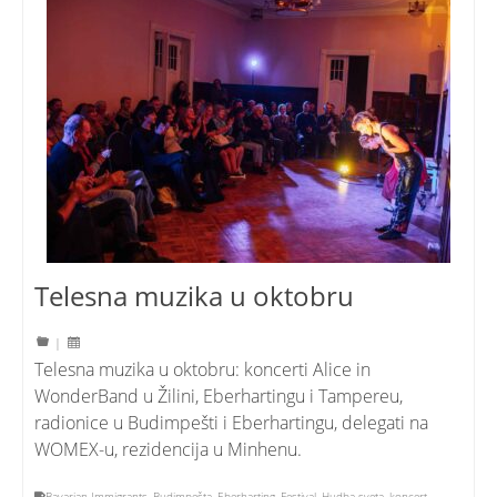
Telesna muzika u oktobru
|
Telesna muzika u oktobru: koncerti Alice in
WonderBand u Žilini, Eberhartingu i Tampereu,
radionice u Budimpešti i Eberhartingu, delegati na
WOMEX-u, rezidencija u Minhenu.
Bavarian Immigrants
,
Budimpešta
,
Eberharting
,
Festival
,
Hudba sveta
,
koncert
,