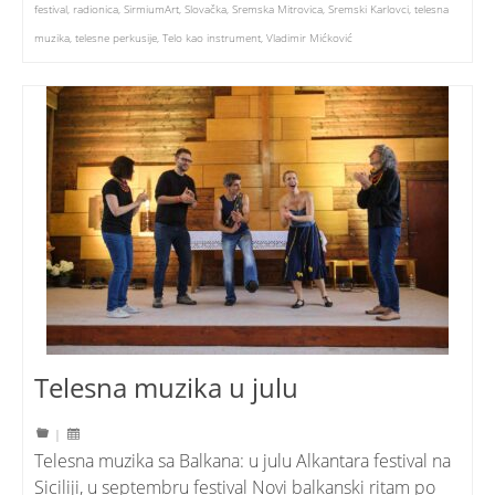
festival
,
radionica
,
SirmiumArt
,
Slovačka
,
Sremska Mitrovica
,
Sremski Karlovci
,
telesna
muzika
,
telesne perkusije
,
Telo kao instrument
,
Vladimir Mićković
Telesna muzika u julu
|
Telesna muzika sa Balkana: u julu Alkantara festival na
Siciliji, u septembru festival Novi balkanski ritam po