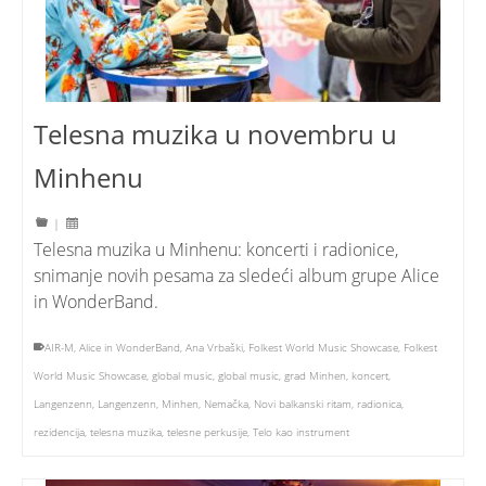
Telesna muzika u novembru u
Minhenu
|
Telesna muzika u Minhenu: koncerti i radionice,
snimanje novih pesama za sledeći album grupe Alice
in WonderBand.
AIR-M
,
Alice in WonderBand
,
Ana Vrbaški
,
Folkest World Music Showcase
,
Folkest
World Music Showcase
,
global music
,
global music
,
grad Minhen
,
koncert
,
Langenzenn
,
Langenzenn
,
Minhen
,
Nemačka
,
Novi balkanski ritam
,
radionica
,
rezidencija
,
telesna muzika
,
telesne perkusije
,
Telo kao instrument