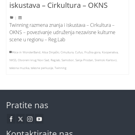
iskustava – Cirkultura – OKNS
|
Twinning razmena znanja i iskustava – Cirkultura –
OKNS – povezivanje udruženja nezavisne kulturne
scene u regionu – Reg.Lab
Alice in WonderBand
,
Alisa Dinjaški
,
Cirkultura
,
Cufus
,
Fruška gora
,
Kooperativa
,
NKSS
,
Otvoreni krug Novi Sad
,
Reg.lab
,
Samobor
,
Sanja Prodan
,
Sremski Karlovci
,
telesna muzika
,
telesne perkusije
,
Twinning
Pratite nas
Kontaktirajte nas