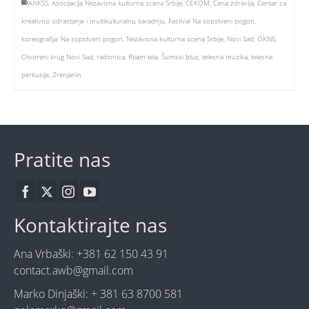
ANKSS
,
Asocijacija Nezavisna kulturna scena Srbije
,
CEKOM
,
Cena zdravlja
,
Centar za
kreativno odrastanje i multikulturalnu saradnju
,
Festival Na sopstveni pogon
,
koreografija
,
Na sopstveni pogon
,
Nezavisna kulturna scena Srbije
,
Novi Sad
,
OKNS
,
Otvoreni krug Novi Sad
,
radionica
,
Rtiam tela
,
Šumski bluz
,
telesna muzika
,
telesne
perkusije
,
Zrenjanin
Pratite nas
Kontaktirajte nas
Ana Vrbaški: +381 62 150 43 91
contact.awb@gmail.com
Marko Dinjaški: + 381 63 8700 581