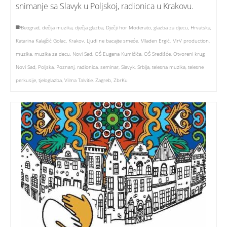
snimanje sa Slavyk u Poljskoj, radionica u Krakovu.
Beograd
,
dečija muzika
,
dječja glazba
,
Dječji hor Moderato
,
glazba za djecu
,
Hrvatska
,
Katarina Kalajžić Golac
,
Krakov
,
Ljudi ne bacajte smeće
,
Mladen Ergić
,
MrV production
,
muzika
,
muzika za decu
,
Novi Sad
,
OŠ Eugena Kumičića
,
OŠ Središće
,
Otvoreni krug
Novi Sad
,
Poljska
,
Poznanj
,
radionica
,
seminar
,
Slavyk
,
Srbija
,
telesna muzika
,
telesne
perkusije
,
tjeloglazba
,
Vilma Talvitie
,
Zagreb
,
ZbrKu