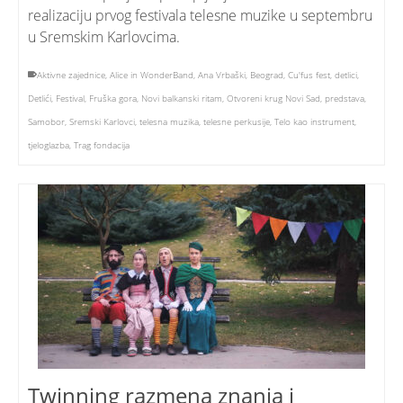
realizaciju prvog festivala telesne muzike u septembru
u Sremskim Karlovcima.
Aktivne zajednice
,
Alice in WonderBand
,
Ana Vrbaški
,
Beograd
,
Cu'fus fest
,
detlici
,
Detlići
,
Festival
,
Fruška gora
,
Novi balkanski ritam
,
Otvoreni krug Novi Sad
,
predstava
,
Samobor
,
Sremski Karlovci
,
telesna muzika
,
telesne perkusije
,
Telo kao instrument
,
tjeloglazba
,
Trag fondacija
Twinning razmena znanja i