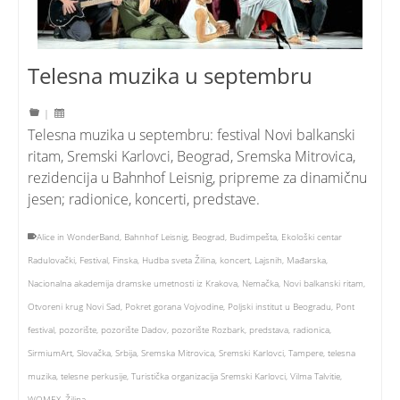
Telesna muzika u septembru
|
Telesna muzika u septembru: festival Novi balkanski
ritam, Sremski Karlovci, Beograd, Sremska Mitrovica,
rezidencija u Bahnhof Leisnig, pripreme za dinamičnu
jesen; radionice, koncerti, predstave.
Alice in WonderBand
,
Bahnhof Leisnig
,
Beograd
,
Budimpešta
,
Ekološki centar
Radulovački
,
Festival
,
Finska
,
Hudba sveta Žilina
,
koncert
,
Lajsnih
,
Mađarska
,
Nacionalna akademija dramske umetnosti iz Krakova
,
Nemačka
,
Novi balkanski ritam
,
Otvoreni krug Novi Sad
,
Pokret gorana Vojvodine
,
Poljski institut u Beogradu
,
Pont
festival
,
pozorište
,
pozorište Dadov
,
pozorište Rozbark
,
predstava
,
radionica
,
SirmiumArt
,
Slovačka
,
Srbija
,
Sremska Mitrovica
,
Sremski Karlovci
,
Tampere
,
telesna
muzika
,
telesne perkusije
,
Turistička organizacija Sremski Karlovci
,
Vilma Talvitie
,
WOMEX
,
Žilina