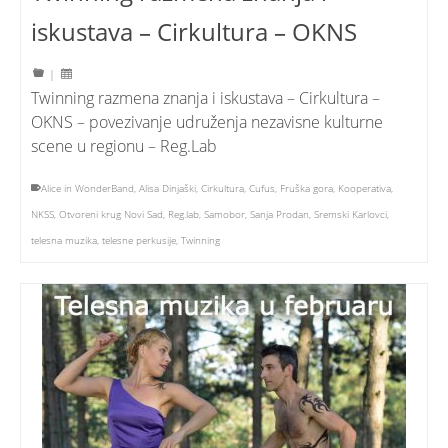
iskustava – Cirkultura – OKNS
|
Twinning razmena znanja i iskustava – Cirkultura –
OKNS – povezivanje udruženja nezavisne kulturne
scene u regionu – Reg.Lab
Alice in WonderBand
,
Alisa Dinjaški
,
Cirkultura
,
Cufus
,
Fruška gora
,
Kooperativa
,
NKSS
,
Otvoreni krug Novi Sad
,
Reg.lab
,
Samobor
,
Sanja Prodan
,
Sremski Karlovci
,
telesna muzika
,
telesne perkusije
,
Twinning