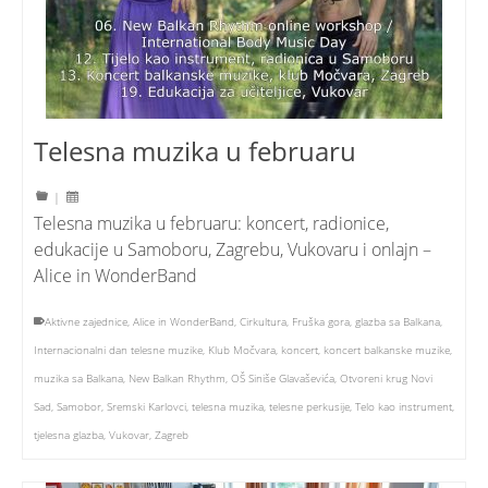
Telesna muzika u februaru
|
Telesna muzika u februaru: koncert, radionice,
edukacije u Samoboru, Zagrebu, Vukovaru i onlajn –
Alice in WonderBand
Aktivne zajednice
,
Alice in WonderBand
,
Cirkultura
,
Fruška gora
,
glazba sa Balkana
,
Internacionalni dan telesne muzike
,
Klub Močvara
,
koncert
,
koncert balkanske muzike
,
muzika sa Balkana
,
New Balkan Rhythm
,
OŠ Siniše Glavaševića
,
Otvoreni krug Novi
Sad
,
Samobor
,
Sremski Karlovci
,
telesna muzika
,
telesne perkusije
,
Telo kao instrument
,
tjelesna glazba
,
Vukovar
,
Zagreb