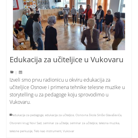
Edukacija za učiteljice u Vukovaru
|
Izveli smo prvu radionicu u okviru edukacija za
učiteljice Osnove i primena tehnike telesne muzike u
storytelling-u za pedagoge koju sprovodimo u
Vukovaru.
edukacija za pedagoge
,
edukacija za učiteljice
,
Osnovna škola Siniše Glavaševića
,
Otvoreni krug Novi Sad
,
seminar za učitelje
,
seminar za učiteljice
,
telesna muzika
,
telesne perkusije
,
Telo kao instrument
,
Vukovar