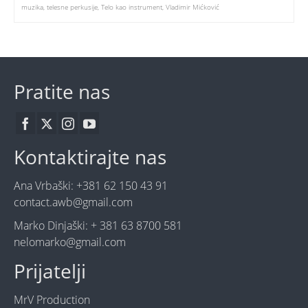
muzika
,
telesne perkusije
,
Telo kao instrument
,
Vladimir Mićković
Pratite nas
Kontaktirajte nas
Ana Vrbaški: +381 62 150 43 91
contact.awb@gmail.com
Marko Dinjaški: + 381 63 8700 581
nelomarko@gmail.com
Prijatelji
MrV Production