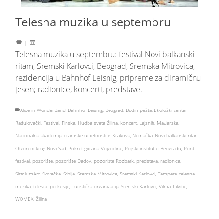
Telesna muzika u septembru
|
Telesna muzika u septembru: festival Novi balkanski
ritam, Sremski Karlovci, Beograd, Sremska Mitrovica,
rezidencija u Bahnhof Leisnig, pripreme za dinamičnu
jesen; radionice, koncerti, predstave.
Alice in WonderBand
,
Bahnhof Leisnig
,
Beograd
,
Budimpešta
,
Ekološki centar
Radulovački
,
Festival
,
Finska
,
Hudba sveta Žilina
,
koncert
,
Lajsnih
,
Mađarska
,
Nacionalna akademija dramske umetnosti iz Krakova
,
Nemačka
,
Novi balkanski ritam
,
Otvoreni krug Novi Sad
,
Pokret gorana Vojvodine
,
Poljski institut u Beogradu
,
Pont
festival
,
pozorište
,
pozorište Dadov
,
pozorište Rozbark
,
predstava
,
radionica
,
SirmiumArt
,
Slovačka
,
Srbija
,
Sremska Mitrovica
,
Sremski Karlovci
,
Tampere
,
telesna
muzika
,
telesne perkusije
,
Turistička organizacija Sremski Karlovci
,
Vilma Talvitie
,
WOMEX
,
Žilina