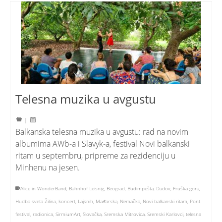
Telesna muzika u avgustu
|
Balkanska telesna muzika u avgustu: rad na novim
albumima AWb-a i Slavyk-a, festival Novi balkanski
ritam u septembru, pripreme za rezidenciju u
Minhenu na jesen.
Alice in WonderBand
,
Bahnhof Leisnig
,
Beograd
,
Budimpešta
,
Dadov
,
Fruška gora
,
Hudba sveta Žilina
,
koncert
,
Lajsnih
,
Mađarska
,
Nemačka
,
Novi balkanski ritam
,
Pont
festival
,
radionica
,
SirmiumArt
,
Slovačka
,
Sremska Mitrovica
,
Sremski Karlovci
,
telesna