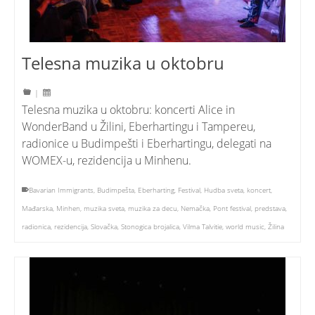
Telesna muzika u oktobru
|
Telesna muzika u oktobru: koncerti Alice in
WonderBand u Žilini, Eberhartingu i Tampereu,
radionice u Budimpešti i Eberhartingu, delegati na
WOMEX-u, rezidencija u Minhenu.
Bavarian Immigrants
,
Budimpešta
,
Eberharting
,
Festival
,
Hudba sveta
,
koncert
,
Mađarska
,
Minhen
,
muzika sveta
,
muzika za decu
,
Nemačka
,
Pont festival
,
predstava
,
radionica
,
rezidencija
,
Slovačka
,
Stonogica brojalica
,
Vilma Talvitie
,
world music
,
Žilina