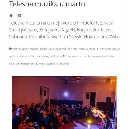
Telesna muzika u martu
|
Telesna muzika na turneji: koncerti i radionice, Novi
Sad, Ljubljana, Zrenjanin, Zagreb, Banja Luka, Ruma,
Subotica. Prvi album kvarteta Slavyk. Novi album AWb.
Alice in WonderBand
,
Banja Luka
,
Beograd
,
koncert
,
muzika
,
nastup
,
Novi Sad
,
onlajn
radionica
,
pozorište
,
predstava
,
radionica
,
Ruma
,
telesna muzika
,
telesne perkusije
,
Telo kao instrument
,
turneja
,
Zagreb
,
Zrenjanin