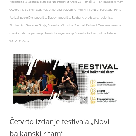
Nacionalna akademija dramske umetnosti iz Krakova
,
Nemačka
,
Novi balkanski ritam
,
Otvoreni krug Novi Sad
,
Pokret gorana Vojvodine
,
Poljski institut u Beogradu
,
Pont
festival
,
pozorište
,
pozorište Dadov
,
pozorište Rozbark
,
predstava
,
radionica
,
SirmiumArt
,
Slovačka
,
Srbija
,
Sremska Mitrovica
,
Sremski Karlovci
,
Tampere
,
telesna
muzika
,
telesne perkusije
,
Turistička organizacija Sremski Karlovci
,
Vilma Talvitie
,
WOMEX
,
Žilina
Četvrto izdanje festivala „Novi
balkanski ritam“