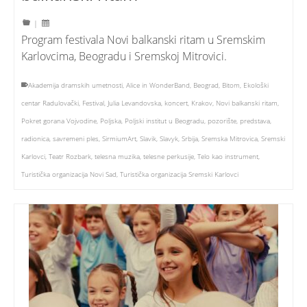
|
Program festivala Novi balkanski ritam u Sremskim
Karlovcima, Beogradu i Sremskoj Mitrovici.
Akademija dramskih umetnosti
,
Alice in WonderBand
,
Beograd
,
Bitom
,
Ekološki
centar Radulovački
,
Festival
,
Julia Levandovska
,
koncert
,
Krakov
,
Novi balkanski ritam
,
Pokret gorana Vojvodine
,
Poljska
,
Poljski institut u Beogradu
,
pozorište
,
predstava
,
radionica
,
savremeni ples
,
SirmiumArt
,
Slavik
,
Slavyk
,
Srbija
,
Sremska Mitrovica
,
Sremski
Karlovci
,
Teatr Rozbark
,
telesna muzika
,
telesne perkusije
,
Telo kao instrument
,
Turistička organizacija Novi Sad
,
Turistička organizacija Sremski Karlovci