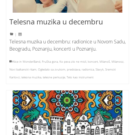
Telesna muzika u decembru
|
Telesna muzika u decembru: radionice u Novom Sadu,
Beogradu, Poznanju, koncerti u Poznanju.
Alice in WonderBand
,
Fruška gora
,
Ko peva zlo ne misli
,
koncert
,
Milanoš
,
Milanosz
,
Novi balkanski ritam
,
Ogledalo sa zvukom
,
predstava
,
radionica
,
Slavyk
,
Sremski
Karlovci
,
telesna muzika
,
telesne perkusije
,
Telo kao instrument