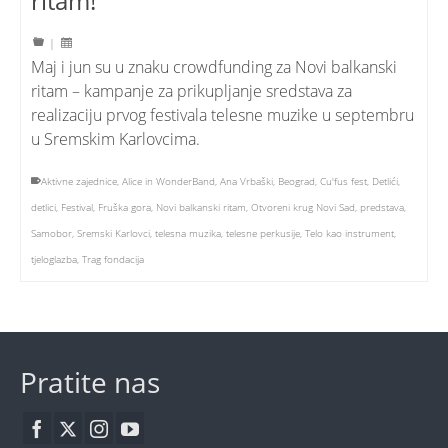
ritam!
|
Maj i jun su u znaku crowdfunding za Novi balkanski
ritam – kampanje za prikupljanje sredstava za
realizaciju prvog festivala telesne muzike u septembru
u Sremskim Karlovcima.
Aktivne zajednice
,
Alice in WonderBand
,
Ana Vrbaški
,
Beograd
,
Cu'fus fest
,
Detlići
,
detlici
,
Festival
,
Fruška gora
,
Novi balkanski ritam
,
Otvoreni krug Novi Sad
,
predstava
,
Samobor
,
Sremski Karlovci
,
telesna muzika
,
telesne perkusije
,
Telo kao instrument
,
tjeloglazba
,
Trag fondacija
Pratite nas