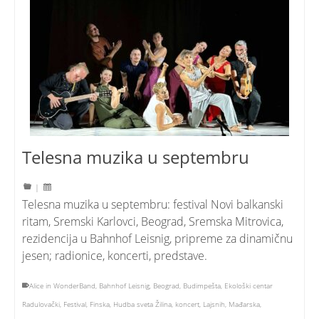
Telesna muzika u septembru
|
Telesna muzika u septembru: festival Novi balkanski
ritam, Sremski Karlovci, Beograd, Sremska Mitrovica,
rezidencija u Bahnhof Leisnig, pripreme za dinamičnu
jesen; radionice, koncerti, predstave.
Alice in WonderBand
,
Bahnhof Leisnig
,
Beograd
,
Budimpešta
,
Ekološki centar
Radulovački
,
Festival
,
Finska
,
Hudba sveta Žilina
,
koncert
,
Lajsnih
,
Mađarska
,