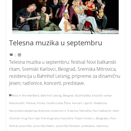
Telesna muzika u septembru
|
Telesna muzika u septembru: festival Novi balkanski
ritam, Sremski Karlovci, Beograd, Sremska Mitrovica,
rezidencija u Bahnhof Leisnig, pripreme za dinamičnu
jesen; radionice, koncerti, predstave.
Alice in WonderBand
,
Bahnhof Leisnig
,
Beograd
,
Budimpešta
,
Ekološki centar
Radulovački
,
Festival
,
Finska
,
Hudba sveta Žilina
,
koncert
,
Lajsnih
,
Mađarska
,
Nacionalna akademija dramske umetnosti iz Krakova
,
Nemačka
,
Novi balkanski ritam
,
Otvoreni krug Novi Sad
,
Pokret gorana Vojvodine
,
Poljski institut u Beogradu
,
Pont
festival
,
pozorište
,
pozorište Dadov
,
pozorište Rozbark
,
predstava
,
radionica
,