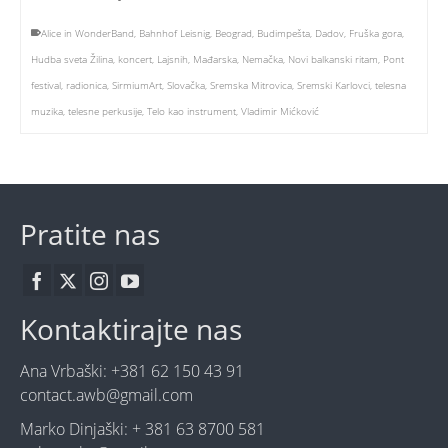
Alice in WonderBand
,
Bahnhof Leisnig
,
Beograd
,
Budimpešta
,
Dadov
,
Fruška gora
,
Hudba sveta Žilina
,
koncert
,
Lajsnih
,
Mađarska
,
Nemačka
,
Novi balkanski ritam
,
Pont
festival
,
radionica
,
SirmiumArt
,
Slovačka
,
Sremska Mitrovica
,
Sremski Karlovci
,
telesna
muzika
,
telesne perkusije
,
Telo kao instrument
,
Vladimir Mićković
Pratite nas
Kontaktirajte nas
Ana Vrbaški: +381 62 150 43 91
contact.awb@gmail.com
Marko Dinjaški: + 381 63 8700 581