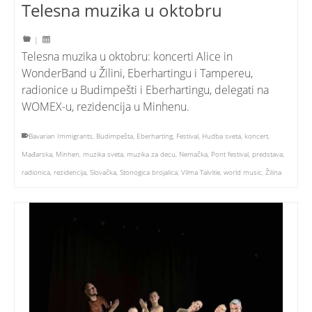
Telesna muzika u oktobru
|
Telesna muzika u oktobru: koncerti Alice in
WonderBand u Žilini, Eberhartingu i Tampereu,
radionice u Budimpešti i Eberhartingu, delegati na
WOMEX-u, rezidencija u Minhenu.
Bavarian Immigrants
,
Budimpešta
,
Eberharting
,
Festival
,
Hudba sveta
,
koncert
,
Mađarska
,
Minhen
,
muzika sveta
,
muzika za decu
,
Nemačka
,
Pont festival
,
predstava
,
radionica
,
rezidencija
,
Slovačka
,
Stonogica brojalica
,
Vilma Talvitie
,
world music
,
Žilina