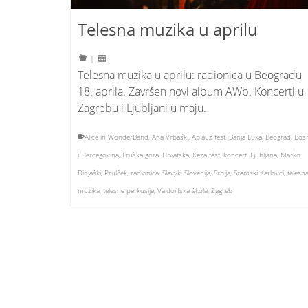
Telesna muzika u aprilu
|
Telesna muzika u aprilu: radionica u Beogradu
18. aprila. Završen novi album AWb. Koncerti u
Zagrebu i Ljubljani u maju.
Alice in WonderBand
,
Ana Vrbaški
,
Aplauz fest
,
Banja Luka
,
Beograd
,
Bos
i Hercegovina
,
Fruška gora
,
Hrvatska
,
Keza fest
,
koncert
,
Ljubljana
,
Marko
Dinjaški
,
Prulček
,
radionica
,
Slavyk
,
Slovenija
,
Srbija
,
Sremski Karlovci
,
telesn
muzika
,
telesne perkusije
,
Valdorfska škola
,
Zagreb