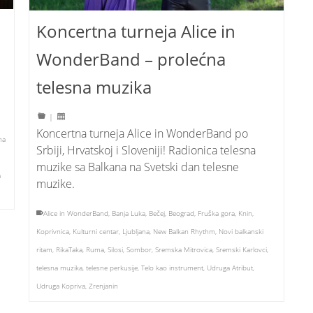
Koncertna turneja Alice in
WonderBand – prolećna
telesna muzika
|
Koncertna turneja Alice in WonderBand po
na
Srbiji, Hrvatskoj i Sloveniji! Radionica telesna
muzike sa Balkana na Svetski dan telesne
a
muzike.
Alice in WonderBand
,
Banja Luka
,
Bečej
,
Beograd
,
Fruška gora
,
Knin
,
Koprivnica
,
Kulturni centar
,
Ljubljana
,
New Balkan Rhythm
,
Novi balkanski
ritam
,
RikaTaka
,
Ruma
,
Silosi
,
Sombor
,
Sremska Mitrovica
,
Sremski Karlovci
,
telesna muzika
,
telesne perkusije
,
Telo kao instrument
,
Udruga Atribut
,
Udruga Kopriva
,
Zrenjanin