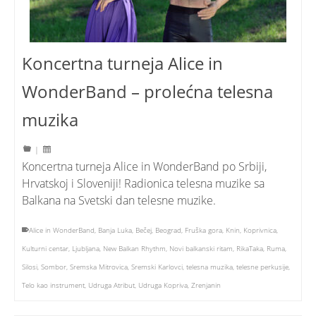
Koncertna turneja Alice in
WonderBand – prolećna telesna
muzika
|
Koncertna turneja Alice in WonderBand po Srbiji,
Hrvatskoj i Sloveniji! Radionica telesna muzike sa
Balkana na Svetski dan telesne muzike.
Alice in WonderBand
,
Banja Luka
,
Bečej
,
Beograd
,
Fruška gora
,
Knin
,
Koprivnica
,
Kulturni centar
,
Ljubljana
,
New Balkan Rhythm
,
Novi balkanski ritam
,
RikaTaka
,
Ruma
,
Silosi
,
Sombor
,
Sremska Mitrovica
,
Sremski Karlovci
,
telesna muzika
,
telesne perkusije
,
Telo kao instrument
,
Udruga Atribut
,
Udruga Kopriva
,
Zrenjanin