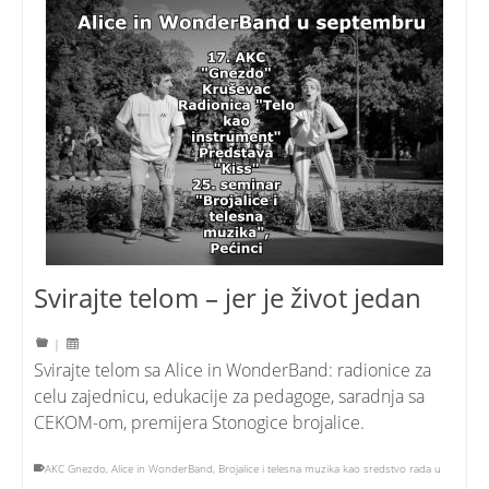
Svirajte telom – jer je život jedan
|
Svirajte telom sa Alice in WonderBand: radionice za
celu zajednicu, edukacije za pedagoge, saradnja sa
CEKOM-om, premijera Stonogice brojalice.
AKC Gnezdo
,
Alice in WonderBand
,
Brojalice i telesna muzika kao sredstvo rada u