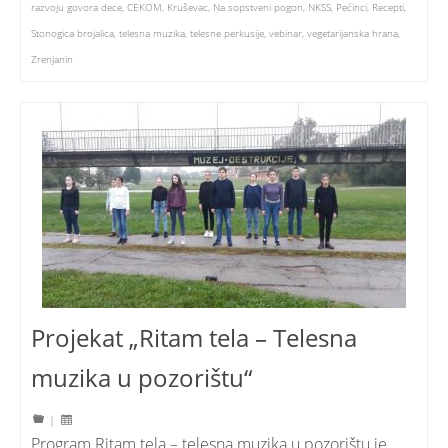
razvoju govora dece
,
CEKOM
,
Kruševac
,
Na sopstveni pogon
,
NKSS
,
Pećinci
,
Recepti
,
Stonogica brojalica
,
telesna muzika
,
telesne perkusije
,
vebinar
,
vegetarijanska hrana
,
Zrenjanin
Projekat „Ritam tela – Telesna
muzika u pozorištu“
|
Program Ritam tela – telesna muzika u pozorištu je