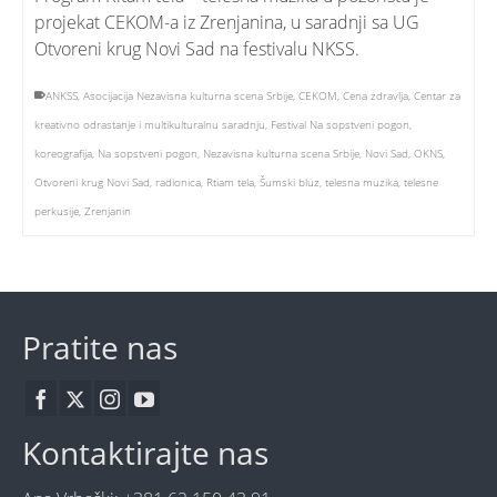
projekat CEKOM-a iz Zrenjanina, u saradnji sa UG
Otvoreni krug Novi Sad na festivalu NKSS.
ANKSS
,
Asocijacija Nezavisna kulturna scena Srbije
,
CEKOM
,
Cena zdravlja
,
Centar za
kreativno odrastanje i multikulturalnu saradnju
,
Festival Na sopstveni pogon
,
koreografija
,
Na sopstveni pogon
,
Nezavisna kulturna scena Srbije
,
Novi Sad
,
OKNS
,
Otvoreni krug Novi Sad
,
radionica
,
Rtiam tela
,
Šumski bluz
,
telesna muzika
,
telesne
perkusije
,
Zrenjanin
Pratite nas
Kontaktirajte nas