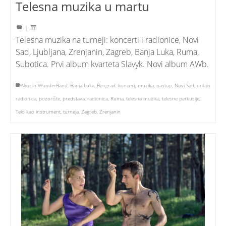
Telesna muzika u martu
|
Telesna muzika na turneji: koncerti i radionice, Novi
Sad, Ljubljana, Zrenjanin, Zagreb, Banja Luka, Ruma,
Subotica. Prvi album kvarteta Slavyk. Novi album AWb.
Alice in WonderBand
,
Banja Luka
,
Beograd
,
koncert
,
muzika
,
nastup
,
Novi Sad
,
onlajn
radionica
,
pozorište
,
predstava
,
radionica
,
Ruma
,
telesna muzika
,
telesne perkusije
,
Telo kao instrument
,
turneja
,
Zagreb
,
Zrenjanin