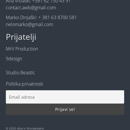
Ana Vrbaški: +381 62 150 43 91
contact.awb@gmail.com
Marko Dinjaški: + 381 63 8700 581
nelomarko@gmail.com
Prijatelji
MrV Production
9design
Studio Beastic
Politika privatnosti
© 2026 Alice in Wonderband