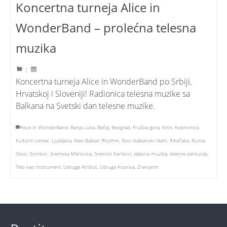
Koncertna turneja Alice in
WonderBand – prolećna telesna
muzika
|
Koncertna turneja Alice in WonderBand po Srbiji,
Hrvatskoj i Sloveniji! Radionica telesna muzike sa
Balkana na Svetski dan telesne muzike.
Alice in WonderBand
,
Banja Luka
,
Bečej
,
Beograd
,
Fruška gora
,
Knin
,
Koprivnica
,
Kulturni centar
,
Ljubljana
,
New Balkan Rhythm
,
Novi balkanski ritam
,
RikaTaka
,
Ruma
,
Silosi
,
Sombor
,
Sremska Mitrovica
,
Sremski Karlovci
,
telesna muzika
,
telesne perkusije
,
Telo kao instrument
,
Udruga Atribut
,
Udruga Kopriva
,
Zrenjanin