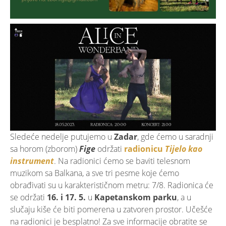
Sledeće nedelje putujemo u
Zadar
, gde ćemo u saradnji
sa horom (zborom)
Fige
održati
radionicu
Tijelo kao
instrument
. Na radionici ćemo se baviti telesnom
muzikom sa Balkana, a sve tri pesme koje ćemo
obrađivati su u karakterističnom metru: 7/8. Radionica će
se održati
16. i 17. 5.
u
Kapetanskom parku
, a u
slučaju kiše će biti pomerena u zatvoren prostor. Učešće
na radionici je besplatno! Za sve informacije obratite se