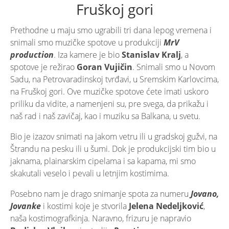
Fruškoj gori
Prethodne u maju smo ugrabili tri dana lepog vremena i
snimali smo muzičke spotove u produkciji
MrV
production
. Iza kamere je bio
Stanislav Kralj
, a
spotove je režirao
Goran Vujičin
. Snimali smo u Novom
Sadu, na Petrovaradinskoj tvrđavi, u Sremskim Karlovcima,
na Fruškoj gori. Ove muzičke spotove ćete imati uskoro
priliku da vidite, a namenjeni su, pre svega, da prikažu i
naš rad i naš zavičaj, kao i muziku sa Balkana, u svetu.
Bio je izazov snimati na jakom vetru ili u gradskoj gužvi, na
Štrandu na pesku ili u šumi. Dok je produkcijski tim bio u
jaknama, plainarskim cipelama i sa kapama, mi smo
skakutali veselo i pevali u letnjim kostimima.
Posebno nam je drago snimanje spota za numeru
Jovano,
Jovanke
i kostimi koje je stvorila
Jelena Nedeljković
,
naša kostimografkinja. Naravno, frizuru je napravio