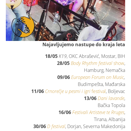
Najavljujemo nastupe do kraja leta
18/05
K19
, OKC Abrašević, Mostar, BIH
28/05
Body Rhythm
festival
show
,
Hamburg, Nemačka
09/06
European Forum on Music
,
Budimpešta, Mađarska
11/06
Crnorečje u pesmi i igri
festival
, Boljevac
13/06
Dani lavande
,
Bačka Topola
16/06
Festivali Artisteve te Rruges
,
Tirana, Albanija
30/06
D festival
, Dorjan, Severna Makedonija