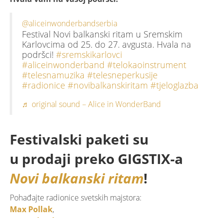
@aliceinwonderbandserbia
Festival Novi balkanski ritam u Sremskim
Karlovcima od 25. do 27. avgusta. Hvala na
podršci!
#sremskikarlovci
#aliceinwonderband
#telokaoinstrument
#telesnamuzika
#telesneperkusije
#radionice
#novibalkanskiritam
#tjeloglazba
♬ original sound – Alice in WonderBand
Festivalski paketi su
u prodaji preko GIGSTIX-a
Novi balkanski ritam
!
Pohađajte radionice svetskih majstora:
Max Pollak
,