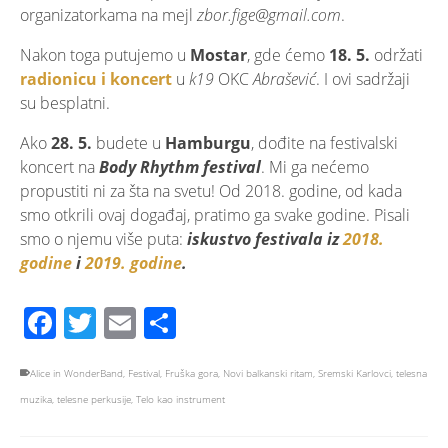
organizatorkama na mejl
zbor.fige@gmail.com
.
Nakon toga putujemo u
Mostar
, gde ćemo
18. 5.
održati
radionicu i koncert
u
k19
OKC
Abrašević
. I ovi sadržaji
su besplatni.
Ako
28. 5.
budete u
Hamburgu
, dođite na festivalski
koncert na
Body Rhythm
festival
. Mi ga nećemo
propustiti ni za šta na svetu! Od 2018. godine, od kada
smo otkrili ovaj događaj, pratimo ga svake godine. Pisali
smo o njemu više puta:
iskustvo festivala iz
2018.
godine
i
2019. godine
.
Facebook
Twitter
Email
Share
Alice in WonderBand
,
Festival
,
Fruška gora
,
Novi balkanski ritam
,
Sremski Karlovci
,
telesna
muzika
,
telesne perkusije
,
Telo kao instrument