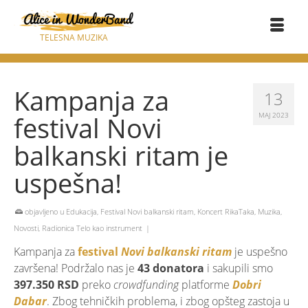
TELESNA MUZIKA
Kampanja za
13
festival Novi
МАЈ 2023
balkanski ritam je
uspešna!
objavljeno u
Edukacija
,
Festival Novi balkanski ritam
,
Koncert RikaTaka
,
Muzika
,
Novosti
,
Radionica Telo kao instrument
|
Kampanja za
festival
Novi balkanski ritam
je uspešno
završena! Podržalo nas je
43 donatora
i sakupili smo
397.350 RSD
preko
crowdfunding
platforme
Dobri
Dabar
. Zbog tehničkih problema, i zbog opšteg zastoja u