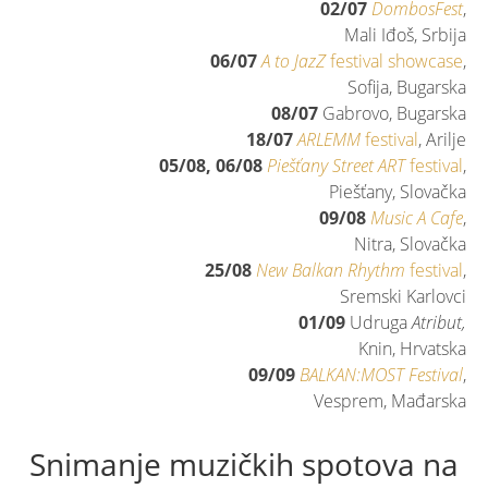
02/07
DombosFest
,
Mali Iđoš, Srbija
06/07
A to JazZ
festival showcase
,
Sofija, Bugarska
08/07
Gabrovo, Bugarska
18/07
ARLEMM
festival
, Arilje
05/08, 06/08
Piešťany Street ART
festival
,
Piešťany, Slovačka
09/08
Music A Cafe
,
Nitra, Slovačka
25/08
New Balkan Rhythm
festival
,
Sremski Karlovci
01/09
Udruga
Atribut,
Knin, Hrvatska
09/09
BALKAN:MOST Festival
,
Vesprem, Mađarska
Snimanje muzičkih spotova na