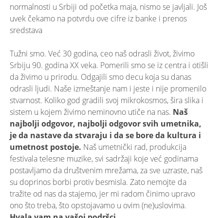
normalnosti u Srbiji od početka maja, nismo se javljali. Još
uvek čekamo na potvrdu ove cifre iz banke i prenos
sredstava
Tužni smo. Već 30 godina, ceo naš odrasli život, živimo
Srbiju 90. godina XX veka. Pomerili smo se iz centra i otišli
da živimo u prirodu. Odgajili smo decu koja su danas
odrasli ljudi. Naše izmeštanje nam i jeste i nije promenilo
stvarnost. Koliko god gradili svoj mikrokosmos, šira slika i
sistem u kojem živimo neminovno utiče na nas.
Naš
najbolji odgovor, najbolji odgovor svih umetnika,
je da nastave da stvaraju i da se bore da kultura i
umetnost postoje.
Naš umetnički rad, produkcija
festivala telesne muzike, svi sadržaji koje već godinama
postavljamo da društvenim mrežama, za sve uzraste, naš
su doprinos borbi protiv besmisla. Zato nemojte da
tražite od nas da stajemo, jer mi radom činimo upravo
ono što treba, što opstojavamo u ovim (ne)uslovima.
Hvala vam na vašoj podršci.