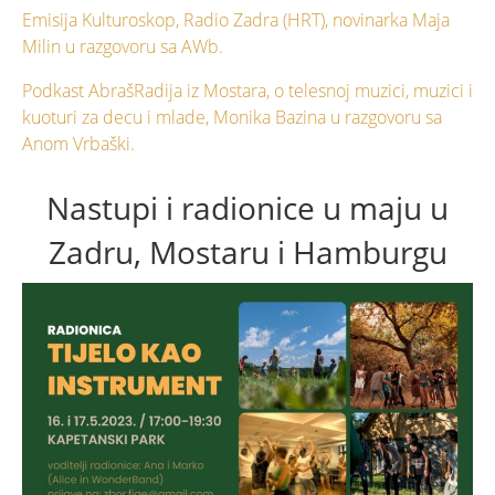
Emisija Kulturoskop, Radio Zadra (HRT), novinarka Maja
Milin u razgovoru sa AWb.
Podkast AbrašRadija iz Mostara, o telesnoj muzici, muzici i
kuoturi za decu i mlade, Monika Bazina u razgovoru sa
Anom Vrbaški.
Nastupi i radionice u maju u
Zadru, Mostaru i Hamburgu