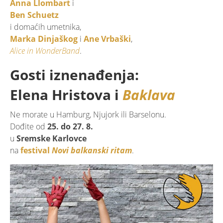
Anna Llombart
i
Ben Schuetz
i domaćih umetnika,
Marka Dinjaškog
i
Ane Vrbaški
,
Alice in WonderBand
.
Gosti iznenađenja:
Elena Hristova i
Baklava
Ne morate u Hamburg, Njujork ili Barselonu.
Dođite od
25. do 27. 8.
u
Sremske Karlovce
na
festival
Novi balkanski ritam
.