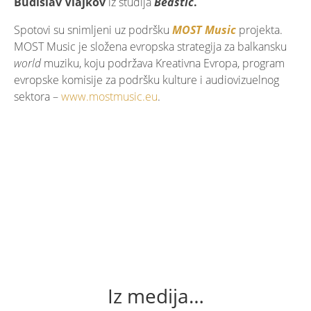
Budislav Vlajkov
iz studija
Beastic
.
Spotovi su snimljeni uz podršku
MOST Music
projekta.
MOST Music je složena evropska strategija za balkansku
world
muziku, koju podržava Kreativna Evropa, program
evropske komisije za podršku kulture i audiovizuelnog
sektora –
www.mostmusic.eu
.
Iz medija…