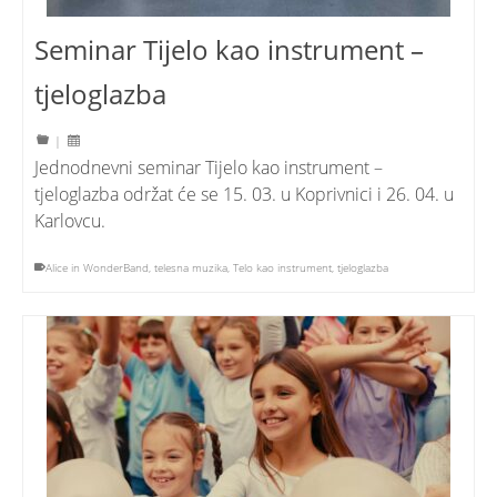
Seminar Tijelo kao instrument –
tjeloglazba
|
Jednodnevni seminar Tijelo kao instrument –
tjeloglazba održat će se 15. 03. u Koprivnici i 26. 04. u
Karlovcu.
Alice in WonderBand
,
telesna muzika
,
Telo kao instrument
,
tjeloglazba