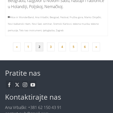
Beogradu, razgovor u Novom Sadu, nastupi i radionice
u Holandiji, Poljskoj, Nemačkoj.
Alice in WonderBand
,
Ana Vrbaški
,
Beograd
,
Festival
,
Fruška gora
,
Marko Dinjaški
,
Novi balkanski ritam
,
Novi Sad
,
seminar
,
Sremski Karlovci
,
telesna muzika
,
telesne
perkusije
,
Telo kao instrument
,
tjeloglazba
,
Zagreb
«
1
2
3
4
5
6
»
Pratite nas
Kontaktirajte nas
Ana Vrbaški: +381 62 150 43 91