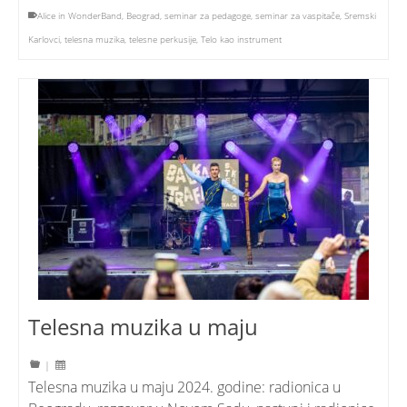
Alice in WonderBand
,
Beograd
,
seminar za pedagoge
,
seminar za vaspitače
,
Sremski
Karlovci
,
telesna muzika
,
telesne perkusije
,
Telo kao instrument
Telesna muzika u maju
|
Telesna muzika u maju 2024. godine: radionica u