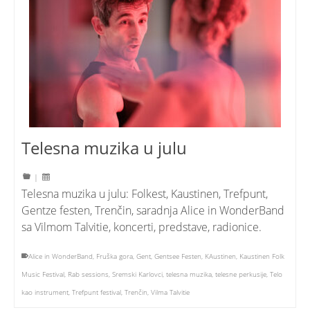
Telesna muzika u julu
|
Telesna muzika u julu: Folkest, Kaustinen, Trefpunt,
Gentze festen, Trenčin, saradnja Alice in WonderBand
sa Vilmom Talvitie, koncerti, predstave, radionice.
Alice in WonderBand
,
Fruška gora
,
Gent
,
Gentsee Festen
,
KAustinen
,
Kaustinen Folk
Music Festival
,
Rab sessions
,
Sremski Karlovci
,
telesna muzika
,
telesne perkusije
,
Telo
kao instrument
,
Trefpunt festival
,
Trenčin
,
Vilma Talvitie