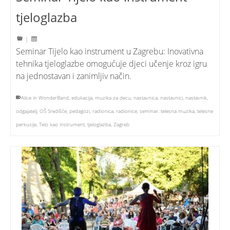
tjeloglazba
|
Seminar Tijelo kao instrument u Zagrebu: Inovativna
tehnika tjeloglazbe omogućuje djeci učenje kroz igru
na jednostavan i zanimljiv način.
Alice in WonderBand
,
edukacija
,
muzika za decu
,
nastavnica
,
nastavnici
,
nastavnik
,
odgajatelj
,
OŠ Središće
,
pedagozi
,
radionica
,
radionice
,
seminar
,
telesna muzika
,
telesne
perkusije
,
Telo kao instrument
,
tjeloglazba
,
Zagreb