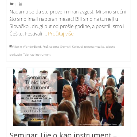
|
Nadamo se da ste proveli miran avgust. Mi smo srećni
što smo imali naporan mesec! Bili smo na turneji u
Slovačkoj, drugi put od prošle godine, a posetili smo i
Češku. Festivali …
Pročitaj više
Alice in WonderBand
,
Fruška gora
,
Sremski Karlovci
,
telesna muzika
,
telesne
perkusije
,
Telo kao instrument
Seminar Tijelo kao instrument –