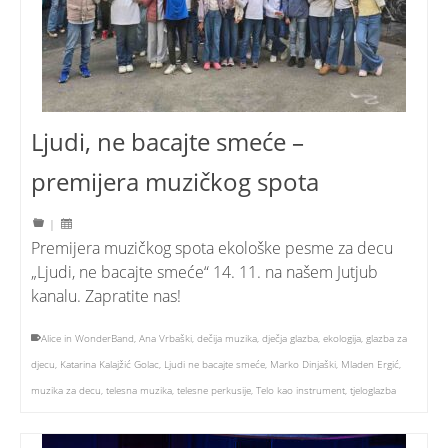
Ljudi, ne bacajte smeće –
premijera muzičkog spota
|
Premijera muzičkog spota ekološke pesme za decu
„Ljudi, ne bacajte smeće“ 14. 11. na našem Jutjub
kanalu. Zapratite nas!
Alice in WonderBand
,
Ana Vrbaški
,
dečija muzika
,
dječja glazba
,
ekologija
,
glazba za
djecu
,
Katarina Kalajžić Golac
,
Ljudi ne bacajte smeće
,
Marko Dinjaški
,
Mladen Ergić
,
muzika za decu
,
telesna muzika
,
telesne perkusije
,
Telo kao instrument
,
tjeloglazba