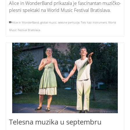
Alice in WonderBand prikazala je fascinantan muzičko-
plesni spektakl na World Music Festival Bratislava.
Alice in WonderBand
,
global music
,
telesne perkusije
,
Telo kao instrument
,
World
Music Festival Bratislava
Telesna muzika u septembru