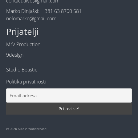
contact.awb@gmail.com
Marko Dinjaški: + 381 63 8700 581
nelomarko@gmail.com
Prijatelji
MrV Production
9design
Studio Beastic
Politika privatnosti
© 2026 Alice in Wonderband