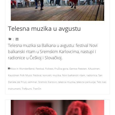
Telesna muzika u avgustu
|
Telesna muzika sa Balkana u avgustu: festival Novi
balkanski ritam u Sremskim Karlovcima, nastupi i
radionice u Češkoj i Slovačkoj.
Alice in WonderBand
,
Festival
,
Folkest
,
Fruška gora
,
Gentse Feesten
,
KAustinen
,
Kaustinen Folk Music Festival
,
koncert
,
muzika
,
Novi balkanski ritam
,
radionica
,
San
Daniele del Friuli
,
seminar
,
Sremski Karlovci
,
telesna muzika
,
telesne perkusije
,
Telo kao
instrument
,
Trefpunt
,
Trenčin