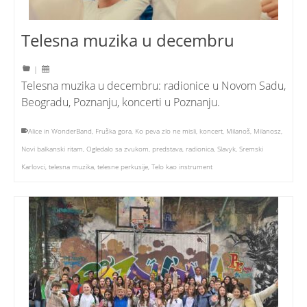
Telesna muzika u decembru
|
Telesna muzika u decembru: radionice u Novom Sadu,
Beogradu, Poznanju, koncerti u Poznanju.
Alice in WonderBand
,
Fruška gora
,
Ko peva zlo ne misli
,
koncert
,
Milanoš
,
Milanosz
,
Novi balkanski ritam
,
Ogledalo sa zvukom
,
predstava
,
radionica
,
Slavyk
,
Sremski
Karlovci
,
telesna muzika
,
telesne perkusije
,
Telo kao instrument