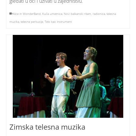
gledati u oči i uživati u zajedništvu.
Alice in WonderBand
,
Kuća umetnica
,
Novi balkanski ritam
,
radionica
,
telesna
muzika
,
telesne perkusije
,
Telo kao instrument
Zimska telesna muzika