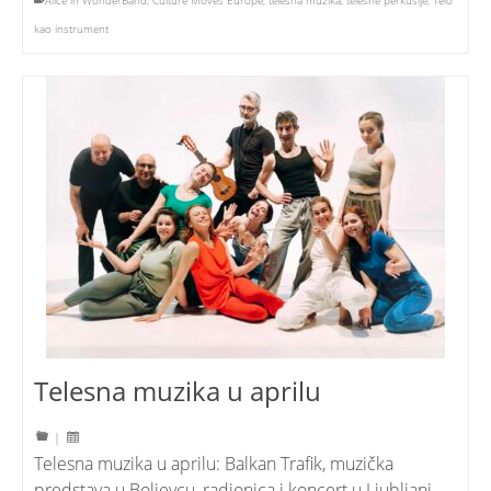
Alice in WonderBand
,
Culture Moves Europe
,
telesna muzika
,
telesne perkusije
,
Telo
kao instrument
Telesna muzika u aprilu
|
Telesna muzika u aprilu: Balkan Trafik, muzička
predstava u Boljevcu, radionica i koncert u Ljubljani,