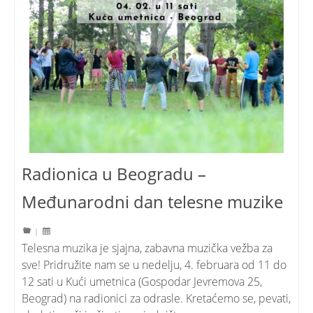
Radionica u Beogradu –
Međunarodni dan telesne muzike
|
Telesna muzika je sjajna, zabavna muzička vežba za
sve! Pridružite nam se u nedelju, 4. februara od 11 do
12 sati u Kući umetnica (Gospodar Jevremova 25,
Beograd) na radionici za odrasle. Kretaćemo se, pevati,