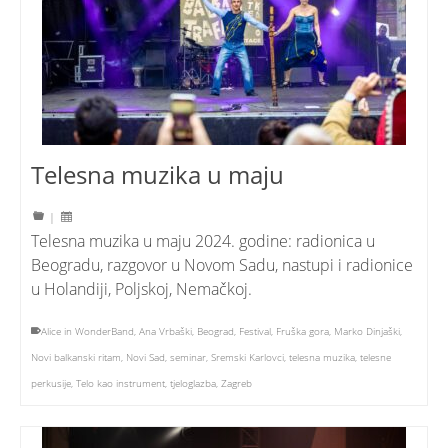
Telesna muzika u maju
|
Telesna muzika u maju 2024. godine: radionica u
Beogradu, razgovor u Novom Sadu, nastupi i radionice
u Holandiji, Poljskoj, Nemačkoj.
Alice in WonderBand
,
Ana Vrbaški
,
Beograd
,
Festival
,
Fruška gora
,
Marko Dinjaški
,
Novi balkanski ritam
,
Novi Sad
,
seminar
,
Sremski Karlovci
,
telesna muzika
,
telesne
perkusije
,
Telo kao instrument
,
tjeloglazba
,
Zagreb