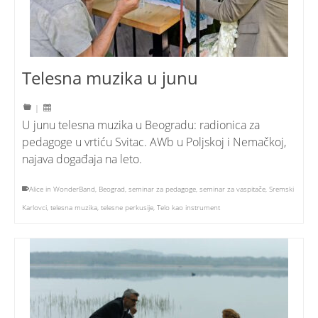
Telesna muzika u junu
|
U junu telesna muzika u Beogradu: radionica za
pedagoge u vrtiću Svitac. AWb u Poljskoj i Nemačkoj,
najava događaja na leto.
Alice in WonderBand
,
Beograd
,
seminar za pedagoge
,
seminar za vaspitače
,
Sremski
Karlovci
,
telesna muzika
,
telesne perkusije
,
Telo kao instrument