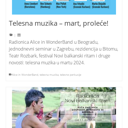
Telesna muzika – mart, proleće!
|
Radionica Alice in WonderBand u Beogradu,
jednodnevni seminar u Zagrebu, rezidencija u Bitomu,
Teatr Rozbark, festival Novi balkanski ritam i druge
novosti: telesna muzika u martu 2024.
Alice in WonderBand
,
telesna muzika
,
telesne perkusije