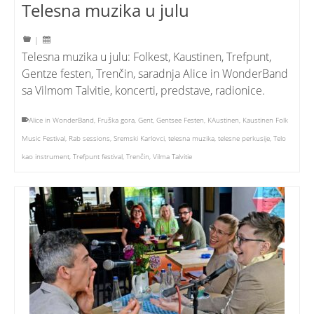
Telesna muzika u julu
|
Telesna muzika u julu: Folkest, Kaustinen, Trefpunt,
Gentze festen, Trenčin, saradnja Alice in WonderBand
sa Vilmom Talvitie, koncerti, predstave, radionice.
Alice in WonderBand
,
Fruška gora
,
Gent
,
Gentsee Festen
,
KAustinen
,
Kaustinen Folk
Music Festival
,
Rab sessions
,
Sremski Karlovci
,
telesna muzika
,
telesne perkusije
,
Telo
kao instrument
,
Trefpunt festival
,
Trenčin
,
Vilma Talvitie