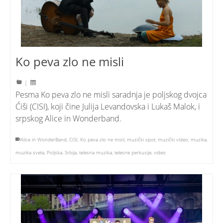
Ko peva zlo ne misli
|
Pesma Ko peva zlo ne misli saradnja je poljskog dvojca
Ćiši (CISI), koji čine Julija Levandovska i Lukaš Malok, i
srpskog Alice in Wonderband.
Alice in WonderBand
,
CISI
,
Ko peva zlo ne misli
,
muzički spot
,
muzički video
,
muzika
,
muzika sveta
,
Poljska
,
Srbija
,
telesna muzika
,
telesne perkusije
,
video