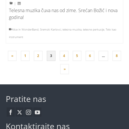
|
Telesna muzika čuva nas od zime. Srećan Božić i nova
godina!
Alice in WonderBand
,
Sremski Karlovci
,
telesna muzika
,
telesne perkusije
,
Telo kao
instrument
«
1
2
3
4
5
6
…
8
»
Pratite nas
Kontaktirajte nas