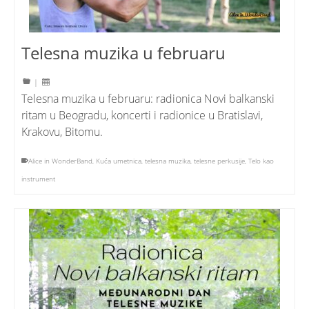
Telesna muzika u februaru
|
Telesna muzika u februaru: radionica Novi balkanski
ritam u Beogradu, koncerti i radionice u Bratislavi,
Krakovu, Bitomu.
Alice in WonderBand
,
Kuća umetnica
,
telesna muzika
,
telesne perkusije
,
Telo kao
instrument