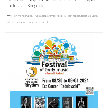
radionica u Beogradu.
Alice in WonderBand
,
Fruška gora
,
Sremski Karlovci
,
Teatr Rozbar
,
telesna muzika
,
telesne perkusije
,
Telo kao instrument